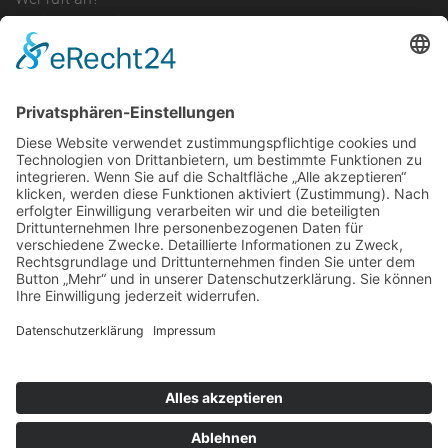
Wo ist es passiert?
Viele offene Fragen zum Thema
Brandschutz
erklären wir
einfach und verständlich.
KONTAKT
McFire
Der mobile Brandschutz-Trainer
Alte Ellinghauser Straße 16
44339 Dortmund
Telefon:
0231 80 98 87 2
E-Mail:
info@mcfire.de
Impressum
Datenschutz
AGB
Ⓒ Copyright McFire - all rights reserved