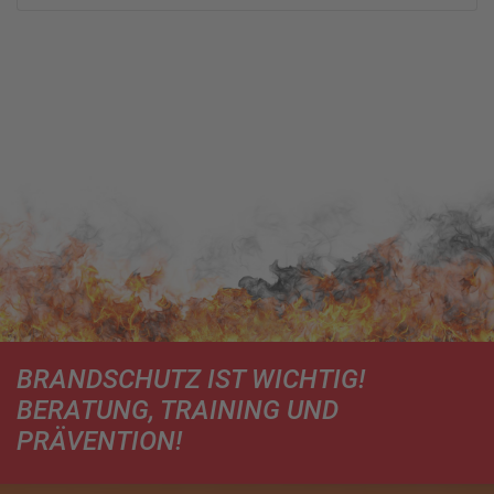
BRANDSCHUTZ IST WICHTIG!
BERATUNG, TRAINING UND
PRÄVENTION!