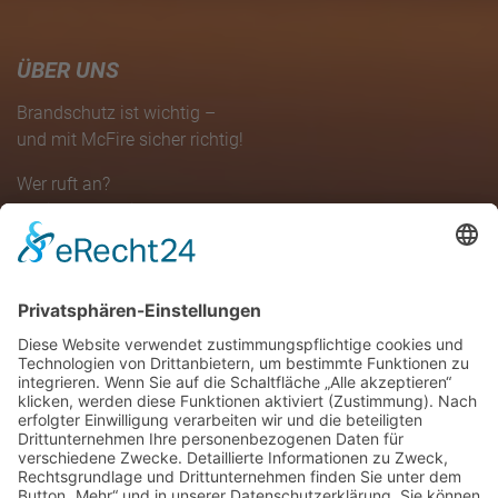
ÜBER UNS
Brandschutz ist wichtig –
und mit McFire sicher richtig!
Wer ruft an?
Wo ist es passiert?
Viele offene Fragen zum Thema
Brandschutz
erklären wir
einfach und verständlich.
KONTAKT
McFire
Der mobile Brandschutz-Trainer
Alte Ellinghauser Straße 16
44339 Dortmund